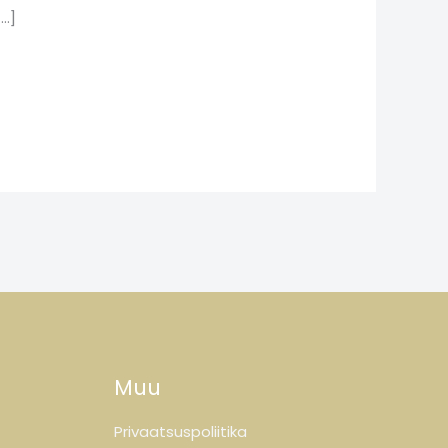
[…]
Muu
Privaatsuspoliitika