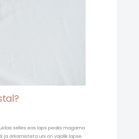
tal?
, kuidas selles eas laps peaks magama
k ja ärkamisteta uni on vajalik lapse