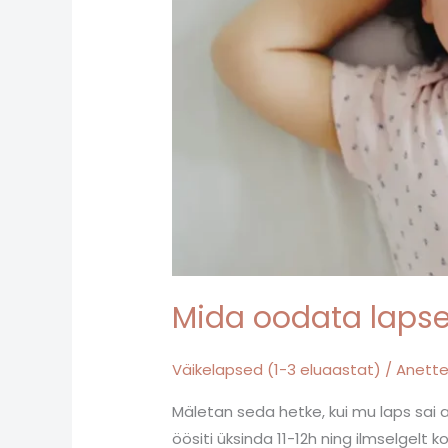
Mida oodata lapse
Väikelapsed (1-3 eluaastat)
/
Anett
Mäletan seda hetke, kui mu laps sai a
öösiti üksinda 11-12h ning ilmselgelt 