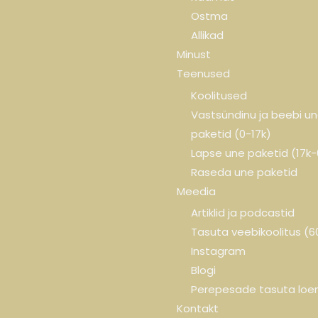
Ostma
Allikad
Minust
Teenused
Koolitused
Vastsündinu ja beebi u
paketid (0-17k)
Lapse une paketid (17k
Raseda une paketid
Meedia
Artiklid ja podcastid
Tasuta veebikoolitus (
Instagram
Blogi
Perepesade tasuta loe
Kontakt