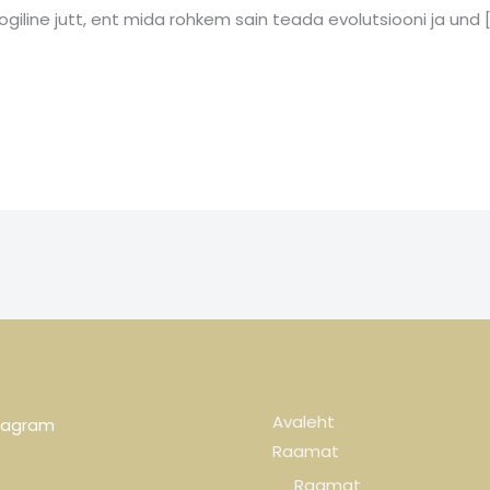
line jutt, ent mida rohkem sain teada evolutsiooni ja und 
Avaleht
tagram
Raamat
Raamat