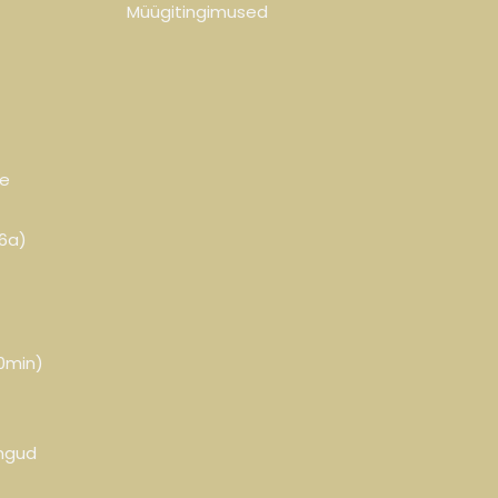
Müügitingimused
ne
-6a)
60min)
ngud